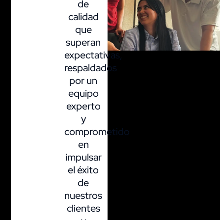
de
calidad
que
superan
expectativas,
respaldados
por un
equipo
experto
y
comprometido
en
impulsar
el éxito
de
nuestros
clientes