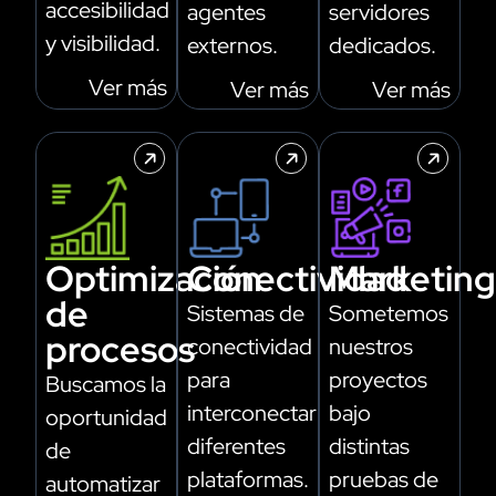
accesibilidad
agentes
servidores
y visibilidad.
externos.
dedicados.
Ver más
Ver más
Ver más
Optimización
Conectividad
Marketing
de
Sistemas de
Sometemos
procesos
conectividad
nuestros
para
proyectos
Buscamos la
interconectar
bajo
oportunidad
diferentes
distintas
de
plataformas.
pruebas de
automatizar