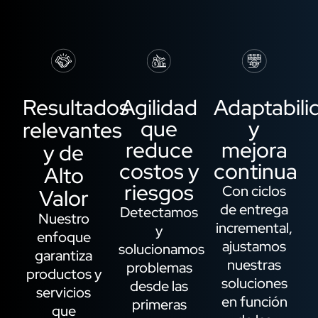
Resultados
Agilidad
Adaptabili
que
y
relevantes
reduce
mejora
y de
costos y
continua
Alto
riesgos
Con ciclos
Valor
de entrega
Detectamos
Nuestro
incremental,
y
enfoque
ajustamos
solucionamos
garantiza
nuestras
problemas
productos y
soluciones
desde las
servicios
en función
primeras
que