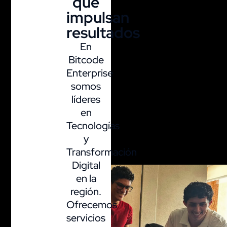
que
impulsan
resultados
En
Bitcode
Enterprise
somos
líderes
en
Tecnologías
y
Transformación
Digital
en la
región.
Ofrecemos
servicios