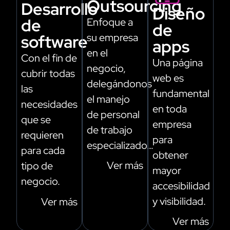
Outsourcing
Desarrollo
Diseño
de
Enfoque a
de
su empresa
software
apps
en el
Con el fin de
Una página
negocio,
cubrir todas
web es
delegándonos
las
fundamental
el manejo
necesidades
en toda
de personal
que se
empresa
de trabajo
requieren
para
especializado…
para cada
obtener
Ver más
tipo de
mayor
negocio.
accesibilidad
y visibilidad.
Ver más
Ver más