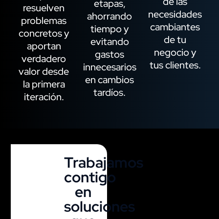
de las
etapas,
resuelven
necesidades
ahorrando
problemas
cambiantes
tiempo y
concretos y
de tu
evitando
aportan
negocio y
gastos
verdadero
tus clientes.
innecesarios
valor desde
en cambios
la primera
tardíos.
iteración.
Trabajamos
contigo
en
soluciones