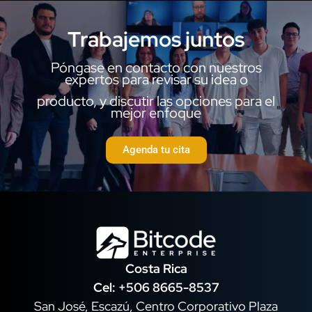
Trabajemos juntos
Póngase en contacto con nuestros
expertos para revisar su idea o
producto, y discutir las opciones para el
mejor enfoque
Agenda tu cita
Costa Rica
Cel:
+506 8665-8537
San José, Escazú, Centro Corporativo Plaza