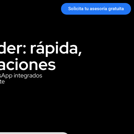
Solicita tu asesoría gratuita
der: rápida,
caciones
tsApp integrados
te