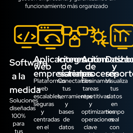
funcionamiento más organizado
Aplicaciones
Integración
Automatizac
Dashb
Software
web
de
de
y
empresariales
sistemas
procesos
report
a la
Plataformas
Conectamos
Eliminamos
Visualiza
medida
web
tus
tareas
tus
escalables,
herramientas
repetitivas
datos
Soluciones
seguras
y
y
en
diseñadas
y
bases
optimizamos
tiempo
100%
centradas
de
operaciones
real
para
en el
datos
clave
con
tus