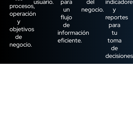
usuario.
para
del
indicadore
procesos,
un
negocio.
y
operación
flujo
reportes
y
de
para
objetivos
información
tu
de
eficiente.
toma
negocio.
de
decisiones
Solicitar
cotización
Beneficios de
implementar software