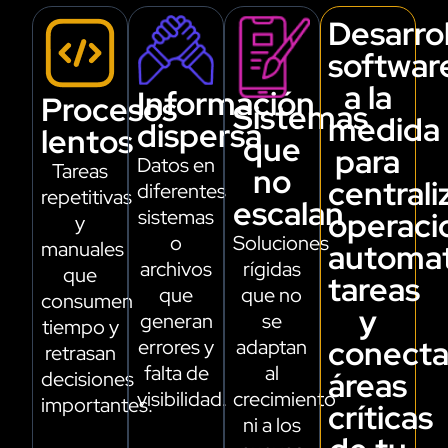
Desarro
softwar
a la
Información
Procesos
Sistemas
medida
dispersa
lentos
que
para
Datos en
Tareas
no
centrali
diferentes
repetitivas
escalan
sistemas
operaci
y
o
Soluciones
manuales
automat
archivos
rígidas
que
tareas
que
que no
consumen
y
generan
se
tiempo y
conecta
errores y
adaptan
retrasan
falta de
al
áreas
decisiones
visibilidad.
crecimiento
importantes.
críticas
ni a los